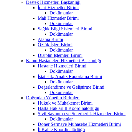
Destek Hizmetleri Başkanlığı
İdari Hizmetler Birimi
Dokümanlar
Mali Hizmetler Birimi
Dokümanlar
Sağlık Bilgi Sistemleri Birimi
Dokümanlar
Atama Birimi
Özlük İşleri Birimi
Dokümanlar
Disiplin İşlemleri Birimi
Kamu Hastaneleri Hizmetleri Başkanlığı
Hastane Hizmetleri Birimi
Dokümanlar
İstatistik, Analiz Raporlama Birimi
Dokümanlar
Değerlendirme ve Geliştirme Birimi
Dokümanlar
Doğrudan Yönetim Birimleri
Hukuk ve Muhakemat Birimi
Hasta Hakları İl Koordinatörlüğü
Sivil Savunma ve Seferberlik Hizmetleri Birimi
Dokümanlar
Döner Sermaye Muhasebe Hizmetleri Birimi
İl Kalite Koordinatörlüğü