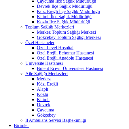
Çaycuma İlçe Sağlık Müdürlüğü
Devrek İlçe Sağlık Müdürlüğü
Kdz. Ereğli İlçe Sağlık Müdürlüğü
Kilimli İlçe Sağlık Müdürlüğü
Kozlu İlçe Sağlık Müdürlüğü
Toplum Sağlığı Merkezleri
Merkez Toplum Sağlığı Merkezi
Gökçebey Toplum Sağlığı Merkezi
Özel Hastaneler
Özel Level Hospital
Özel Ereğli Echomar Hastanesi
Özel Ereğli Anadolu Hastanesi
Üniversite Hastanesi
Bülent Ecevit Üniversitesi Hastanesi
Aile Sağlığı Merkezleri
Merkez
Kdz. Ereğli
Alaplı
Kozlu
Kilimli
Devrek
Çaycuma
Gökçebey
İl Ambulans Servisi Başhekimliği
Birimler