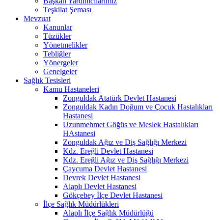
Başkan Yardımcılarımız
Teşkilat Şeması
Mevzuat
Kanunlar
Tüzükler
Yönetmelikler
Tebliğler
Yönergeler
Genelgeler
Sağlık Tesisleri
Kamu Hastaneleri
Zonguldak Atatürk Devlet Hastanesi
Zonguldak Kadın Doğum ve Çocuk Hastalıkları
Hastanesi
Uzunmehmet Göğüs ve Meslek Hastalıkları
HAstanesi
Zonguldak Ağız ve Diş Sağlığı Merkezi
Kdz. Ereğli Devlet Hastanesi
Kdz. Ereğli Ağız ve Diş Sağlığı Merkezi
Çaycuma Devlet Hastanesi
Devrek Devlet Hastanesi
Alaplı Devlet Hastanesi
Gökçebey İlçe Devlet Hastanesi
İlçe Sağlık Müdürlükleri
Alaplı İlçe Sağlık Müdürlüğü