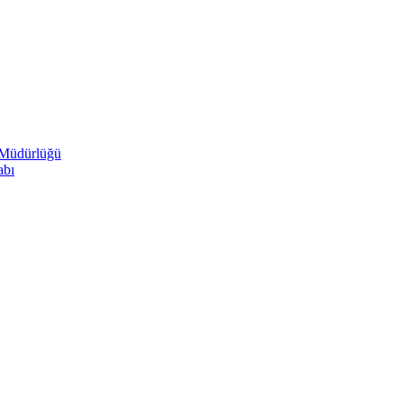
 Müdürlüğü
abı