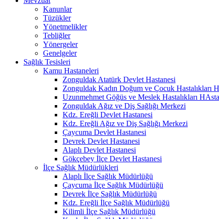
Mevzuat
Kanunlar
Tüzükler
Yönetmelikler
Tebliğler
Yönergeler
Genelgeler
Sağlık Tesisleri
Kamu Hastaneleri
Zonguldak Atatürk Devlet Hastanesi
Zonguldak Kadın Doğum ve Çocuk Hastalıkları H
Uzunmehmet Göğüs ve Meslek Hastalıkları HAsta
Zonguldak Ağız ve Diş Sağlığı Merkezi
Kdz. Ereğli Devlet Hastanesi
Kdz. Ereğli Ağız ve Diş Sağlığı Merkezi
Çaycuma Devlet Hastanesi
Devrek Devlet Hastanesi
Alaplı Devlet Hastanesi
Gökçebey İlçe Devlet Hastanesi
İlçe Sağlık Müdürlükleri
Alaplı İlçe Sağlık Müdürlüğü
Çaycuma İlçe Sağlık Müdürlüğü
Devrek İlçe Sağlık Müdürlüğü
Kdz. Ereğli İlçe Sağlık Müdürlüğü
Kilimli İlçe Sağlık Müdürlüğü