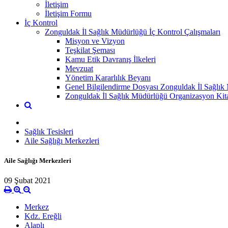
İletişim
İletişim Formu
İç Kontrol
Zonguldak İl Sağlık Müdürlüğü İç Kontrol Çalışmaları
Misyon ve Vizyon
Teşkilat Şeması
Kamu Etik Davranış İlkeleri
Mevzuat
Yönetim Kararlılık Beyanı
Genel Bilgilendirme Dosyası Zonguldak İl Sağlık
Zonguldak İl Sağlık Müdürlüğü Organizasyon Kit
Sağlık Tesisleri
Aile Sağlığı Merkezleri
Aile Sağlığı Merkezleri
09 Şubat 2021
Merkez
Kdz. Ereğli
Alaplı