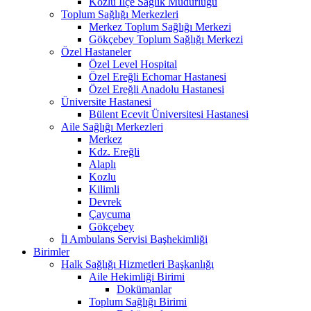
Kozlu İlçe Sağlık Müdürlüğü
Toplum Sağlığı Merkezleri
Merkez Toplum Sağlığı Merkezi
Gökçebey Toplum Sağlığı Merkezi
Özel Hastaneler
Özel Level Hospital
Özel Ereğli Echomar Hastanesi
Özel Ereğli Anadolu Hastanesi
Üniversite Hastanesi
Bülent Ecevit Üniversitesi Hastanesi
Aile Sağlığı Merkezleri
Merkez
Kdz. Ereğli
Alaplı
Kozlu
Kilimli
Devrek
Çaycuma
Gökçebey
İl Ambulans Servisi Başhekimliği
Birimler
Halk Sağlığı Hizmetleri Başkanlığı
Aile Hekimliği Birimi
Dokümanlar
Toplum Sağlığı Birimi