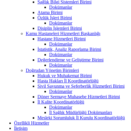
Sağlık Bilgi Sistemleri Birimi
Dokümanlar
Atama Birimi
Özlük İşleri Birimi
Dokümanlar
Disiplin İşlemleri Birimi
Kamu Hastaneleri Hizmetleri Başkanlığı
Hastane Hizmetleri Birimi
Dokümanlar
İstatistik, Analiz Raporlama Birimi
Dokümanlar
Değerlendirme ve Geliştirme Birimi
Dokümanlar
Doğrudan Yönetim Birimleri
Hukuk ve Muhakemat Birimi
Hasta Hakları İl Koordinatörlüğü
Sivil Savunma ve Seferberlik Hizmetleri Birimi
Dokümanlar
Döner Sermaye Muhasebe Hizmetleri Birimi
İl Kalite Koordinatörlüğü
Dokümanlar
İl Sağlık Müdürlüğü Dokümanları
Mesleki Sorumluluk İl Kurulu Koordinatörlüğü
Özellikli Hizmetler
İletişim