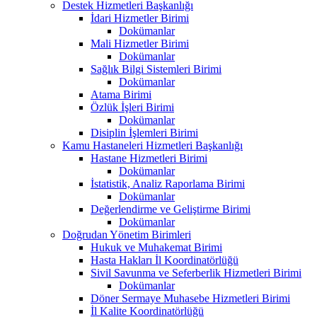
Destek Hizmetleri Başkanlığı
İdari Hizmetler Birimi
Dokümanlar
Mali Hizmetler Birimi
Dokümanlar
Sağlık Bilgi Sistemleri Birimi
Dokümanlar
Atama Birimi
Özlük İşleri Birimi
Dokümanlar
Disiplin İşlemleri Birimi
Kamu Hastaneleri Hizmetleri Başkanlığı
Hastane Hizmetleri Birimi
Dokümanlar
İstatistik, Analiz Raporlama Birimi
Dokümanlar
Değerlendirme ve Geliştirme Birimi
Dokümanlar
Doğrudan Yönetim Birimleri
Hukuk ve Muhakemat Birimi
Hasta Hakları İl Koordinatörlüğü
Sivil Savunma ve Seferberlik Hizmetleri Birimi
Dokümanlar
Döner Sermaye Muhasebe Hizmetleri Birimi
İl Kalite Koordinatörlüğü