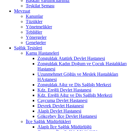
Başkan Yardımcılarımız
Teşkilat Şeması
Mevzuat
Kanunlar
Tüzükler
Yönetmelikler
Tebliğler
Yönergeler
Genelgeler
Sağlık Tesisleri
Kamu Hastaneleri
Zonguldak Atatürk Devlet Hastanesi
Zonguldak Kadın Doğum ve Çocuk Hastalıkları
Hastanesi
Uzunmehmet Göğüs ve Meslek Hastalıkları
HAstanesi
Zonguldak Ağız ve Diş Sağlığı Merkezi
Kdz. Ereğli Devlet Hastanesi
Kdz. Ereğli Ağız ve Diş Sağlığı Merkezi
Çaycuma Devlet Hastanesi
Devrek Devlet Hastanesi
Alaplı Devlet Hastanesi
Gökçebey İlçe Devlet Hastanesi
İlçe Sağlık Müdürlükleri
Alaplı İlçe Sağlık Müdürlüğü