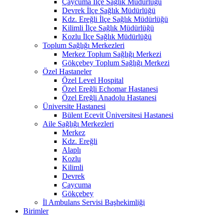
Çaycuma İlçe Sağlık Müdürlüğü
Devrek İlçe Sağlık Müdürlüğü
Kdz. Ereğli İlçe Sağlık Müdürlüğü
Kilimli İlçe Sağlık Müdürlüğü
Kozlu İlçe Sağlık Müdürlüğü
Toplum Sağlığı Merkezleri
Merkez Toplum Sağlığı Merkezi
Gökçebey Toplum Sağlığı Merkezi
Özel Hastaneler
Özel Level Hospital
Özel Ereğli Echomar Hastanesi
Özel Ereğli Anadolu Hastanesi
Üniversite Hastanesi
Bülent Ecevit Üniversitesi Hastanesi
Aile Sağlığı Merkezleri
Merkez
Kdz. Ereğli
Alaplı
Kozlu
Kilimli
Devrek
Çaycuma
Gökçebey
İl Ambulans Servisi Başhekimliği
Birimler