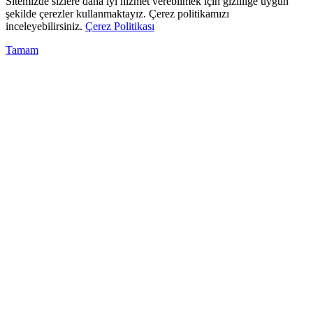
Sitemizde sizlere daha iyi hizmet verebilmek için gizliliğe uygun
şekilde çerezler kullanmaktayız. Çerez politikamızı
inceleyebilirsiniz.
Çerez Politikası
Tamam