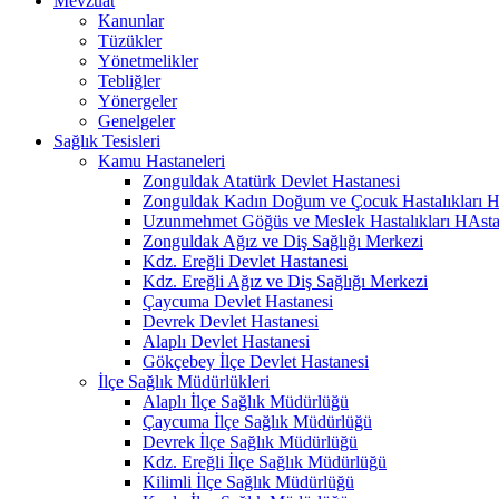
Mevzuat
Kanunlar
Tüzükler
Yönetmelikler
Tebliğler
Yönergeler
Genelgeler
Sağlık Tesisleri
Kamu Hastaneleri
Zonguldak Atatürk Devlet Hastanesi
Zonguldak Kadın Doğum ve Çocuk Hastalıkları H
Uzunmehmet Göğüs ve Meslek Hastalıkları HAsta
Zonguldak Ağız ve Diş Sağlığı Merkezi
Kdz. Ereğli Devlet Hastanesi
Kdz. Ereğli Ağız ve Diş Sağlığı Merkezi
Çaycuma Devlet Hastanesi
Devrek Devlet Hastanesi
Alaplı Devlet Hastanesi
Gökçebey İlçe Devlet Hastanesi
İlçe Sağlık Müdürlükleri
Alaplı İlçe Sağlık Müdürlüğü
Çaycuma İlçe Sağlık Müdürlüğü
Devrek İlçe Sağlık Müdürlüğü
Kdz. Ereğli İlçe Sağlık Müdürlüğü
Kilimli İlçe Sağlık Müdürlüğü