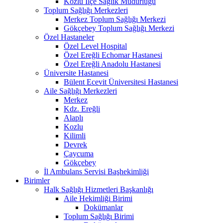
Kozlu İlçe Sağlık Müdürlüğü
Toplum Sağlığı Merkezleri
Merkez Toplum Sağlığı Merkezi
Gökçebey Toplum Sağlığı Merkezi
Özel Hastaneler
Özel Level Hospital
Özel Ereğli Echomar Hastanesi
Özel Ereğli Anadolu Hastanesi
Üniversite Hastanesi
Bülent Ecevit Üniversitesi Hastanesi
Aile Sağlığı Merkezleri
Merkez
Kdz. Ereğli
Alaplı
Kozlu
Kilimli
Devrek
Çaycuma
Gökçebey
İl Ambulans Servisi Başhekimliği
Birimler
Halk Sağlığı Hizmetleri Başkanlığı
Aile Hekimliği Birimi
Dokümanlar
Toplum Sağlığı Birimi