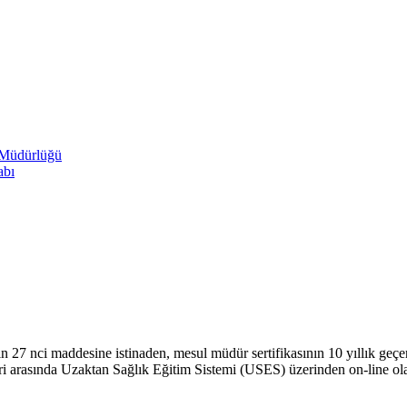
 Müdürlüğü
abı
7 nci maddesine istinaden, mesul müdür sertifikasının 10 yıllık geçerli
eri arasında Uzaktan Sağlık Eğitim Sistemi (USES) üzerinden on-line ola