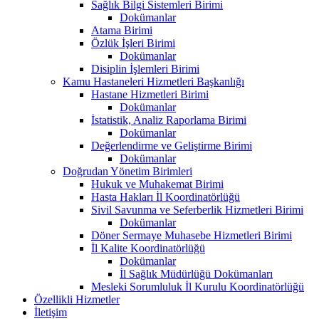
Sağlık Bilgi Sistemleri Birimi
Dokümanlar
Atama Birimi
Özlük İşleri Birimi
Dokümanlar
Disiplin İşlemleri Birimi
Kamu Hastaneleri Hizmetleri Başkanlığı
Hastane Hizmetleri Birimi
Dokümanlar
İstatistik, Analiz Raporlama Birimi
Dokümanlar
Değerlendirme ve Geliştirme Birimi
Dokümanlar
Doğrudan Yönetim Birimleri
Hukuk ve Muhakemat Birimi
Hasta Hakları İl Koordinatörlüğü
Sivil Savunma ve Seferberlik Hizmetleri Birimi
Dokümanlar
Döner Sermaye Muhasebe Hizmetleri Birimi
İl Kalite Koordinatörlüğü
Dokümanlar
İl Sağlık Müdürlüğü Dokümanları
Mesleki Sorumluluk İl Kurulu Koordinatörlüğü
Özellikli Hizmetler
İletişim