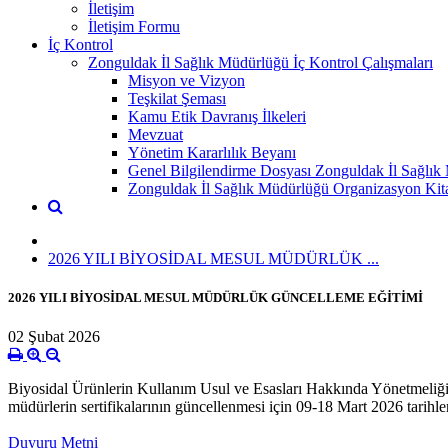
İletişim
İletişim Formu
İç Kontrol
Zonguldak İl Sağlık Müdürlüğü İç Kontrol Çalışmaları
Misyon ve Vizyon
Teşkilat Şeması
Kamu Etik Davranış İlkeleri
Mevzuat
Yönetim Kararlılık Beyanı
Genel Bilgilendirme Dosyası Zonguldak İl Sağlık
Zonguldak İl Sağlık Müdürlüğü Organizasyon Kit
2026 YILI BİYOSİDAL MESUL MÜDÜRLÜK ...
2026 YILI BİYOSİDAL MESUL MÜDÜRLÜK GÜNCELLEME EĞİTİMİ
02 Şubat 2026
Biyosidal Ürünlerin Kullanım Usul ve Esasları Hakkında Yönetmeliğin 2
müdürlerin sertifikalarının güncellenmesi için 09-18 Mart 2026 tarihl
Duyuru Metni