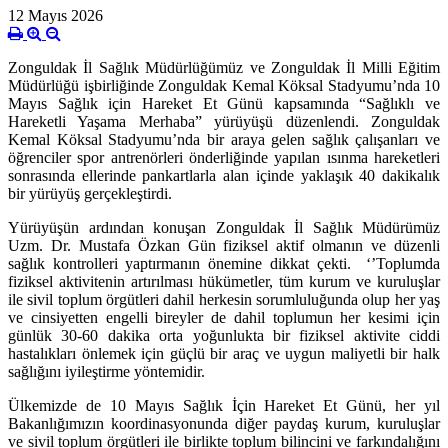
12 Mayıs 2026
Zonguldak İl Sağlık Müdürlüğümüz ve Zonguldak İl Milli Eğitim
Müdürlüğü işbirliğinde Zonguldak Kemal Köksal Stadyumu’nda 10
Mayıs Sağlık için Hareket Et Günü kapsamında “Sağlıklı ve
Hareketli Yaşama Merhaba” yürüyüşü düzenlendi. Zonguldak
Kemal Köksal Stadyumu’nda bir araya gelen sağlık çalışanları ve
öğrenciler spor antrenörleri önderliğinde yapılan ısınma hareketleri
sonrasında ellerinde pankartlarla alan içinde yaklaşık 40 dakikalık
bir yürüyüş gerçekleştirdi.
Yürüyüşün ardından konuşan Zonguldak İl Sağlık Müdürümüz
Uzm. Dr. Mustafa Özkan Gün fiziksel aktif olmanın ve düzenli
sağlık kontrolleri yaptırmanın önemine dikkat çekti. ‘’Toplumda
fiziksel aktivitenin artırılması hükümetler, tüm kurum ve kuruluşlar
ile sivil toplum örgütleri dahil herkesin sorumluluğunda olup her yaş
ve cinsiyetten engelli bireyler de dahil toplumun her kesimi için
günlük 30-60 dakika orta yoğunlukta bir fiziksel aktivite ciddi
hastalıkları önlemek için güçlü bir araç ve uygun maliyetli bir halk
sağlığını iyileştirme yöntemidir.
Ülkemizde de 10 Mayıs Sağlık İçin Hareket Et Günü, her yıl
Bakanlığımızın koordinasyonunda diğer paydaş kurum, kuruluşlar
ve sivil toplum örgütleri ile birlikte toplum bilincini ve farkındalığını