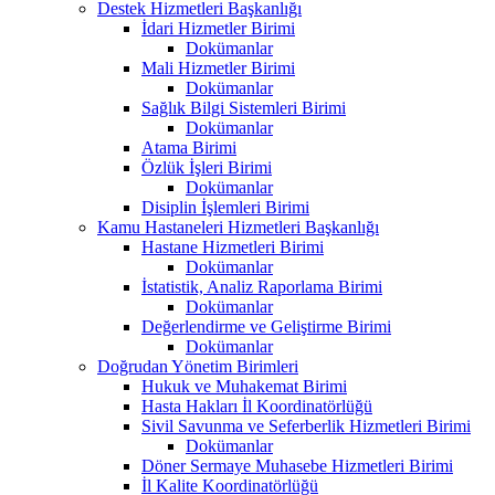
Destek Hizmetleri Başkanlığı
İdari Hizmetler Birimi
Dokümanlar
Mali Hizmetler Birimi
Dokümanlar
Sağlık Bilgi Sistemleri Birimi
Dokümanlar
Atama Birimi
Özlük İşleri Birimi
Dokümanlar
Disiplin İşlemleri Birimi
Kamu Hastaneleri Hizmetleri Başkanlığı
Hastane Hizmetleri Birimi
Dokümanlar
İstatistik, Analiz Raporlama Birimi
Dokümanlar
Değerlendirme ve Geliştirme Birimi
Dokümanlar
Doğrudan Yönetim Birimleri
Hukuk ve Muhakemat Birimi
Hasta Hakları İl Koordinatörlüğü
Sivil Savunma ve Seferberlik Hizmetleri Birimi
Dokümanlar
Döner Sermaye Muhasebe Hizmetleri Birimi
İl Kalite Koordinatörlüğü