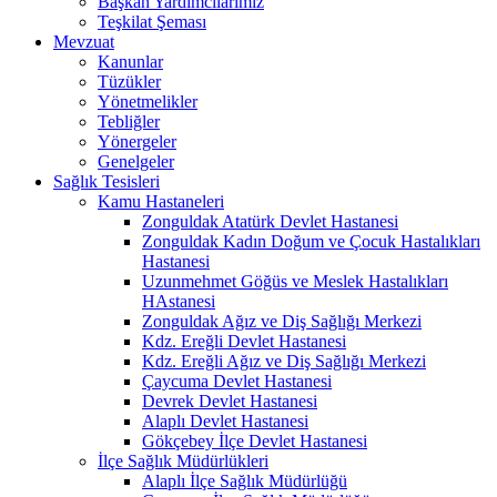
Başkan Yardımcılarımız
Teşkilat Şeması
Mevzuat
Kanunlar
Tüzükler
Yönetmelikler
Tebliğler
Yönergeler
Genelgeler
Sağlık Tesisleri
Kamu Hastaneleri
Zonguldak Atatürk Devlet Hastanesi
Zonguldak Kadın Doğum ve Çocuk Hastalıkları
Hastanesi
Uzunmehmet Göğüs ve Meslek Hastalıkları
HAstanesi
Zonguldak Ağız ve Diş Sağlığı Merkezi
Kdz. Ereğli Devlet Hastanesi
Kdz. Ereğli Ağız ve Diş Sağlığı Merkezi
Çaycuma Devlet Hastanesi
Devrek Devlet Hastanesi
Alaplı Devlet Hastanesi
Gökçebey İlçe Devlet Hastanesi
İlçe Sağlık Müdürlükleri
Alaplı İlçe Sağlık Müdürlüğü