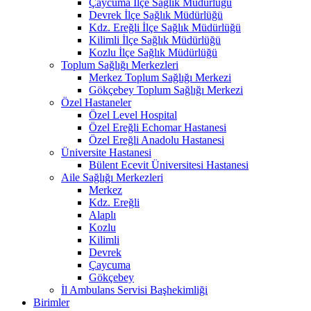
Çaycuma İlçe Sağlık Müdürlüğü
Devrek İlçe Sağlık Müdürlüğü
Kdz. Ereğli İlçe Sağlık Müdürlüğü
Kilimli İlçe Sağlık Müdürlüğü
Kozlu İlçe Sağlık Müdürlüğü
Toplum Sağlığı Merkezleri
Merkez Toplum Sağlığı Merkezi
Gökçebey Toplum Sağlığı Merkezi
Özel Hastaneler
Özel Level Hospital
Özel Ereğli Echomar Hastanesi
Özel Ereğli Anadolu Hastanesi
Üniversite Hastanesi
Bülent Ecevit Üniversitesi Hastanesi
Aile Sağlığı Merkezleri
Merkez
Kdz. Ereğli
Alaplı
Kozlu
Kilimli
Devrek
Çaycuma
Gökçebey
İl Ambulans Servisi Başhekimliği
Birimler