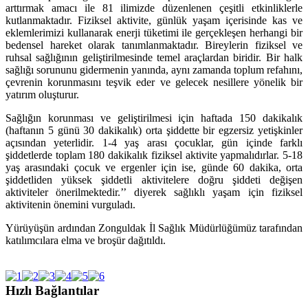
arttırmak amacı ile 81 ilimizde düzenlenen çeşitli etkinliklerle
kutlanmaktadır. Fiziksel aktivite, günlük yaşam içerisinde kas ve
eklemlerimizi kullanarak enerji tüketimi ile gerçekleşen herhangi bir
bedensel hareket olarak tanımlanmaktadır. Bireylerin fiziksel ve
ruhsal sağlığının geliştirilmesinde temel araçlardan biridir. Bir halk
sağlığı sorununu gidermenin yanında, aynı zamanda toplum refahını,
çevrenin korunmasını teşvik eder ve gelecek nesillere yönelik bir
yatırım oluşturur.
Sağlığın korunması ve geliştirilmesi için haftada 150 dakikalık
(haftanın 5 günü 30 dakikalık) orta şiddette bir egzersiz yetişkinler
açısından yeterlidir. 1-4 yaş arası çocuklar, gün içinde farklı
şiddetlerde toplam 180 dakikalık fiziksel aktivite yapmalıdırlar. 5-18
yaş arasındaki çocuk ve ergenler için ise, günde 60 dakika, orta
şiddetliden yüksek şiddetli aktivitelere doğru şiddeti değişen
aktiviteler önerilmektedir.’’ diyerek sağlıklı yaşam için fiziksel
aktivitenin önemini vurguladı.
Yürüyüşün ardından Zonguldak İl Sağlık Müdürlüğümüz tarafından
katılımcılara elma ve broşür dağıtıldı.
Hızlı Bağlantılar