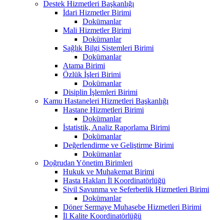
Destek Hizmetleri Başkanlığı
İdari Hizmetler Birimi
Dokümanlar
Mali Hizmetler Birimi
Dokümanlar
Sağlık Bilgi Sistemleri Birimi
Dokümanlar
Atama Birimi
Özlük İşleri Birimi
Dokümanlar
Disiplin İşlemleri Birimi
Kamu Hastaneleri Hizmetleri Başkanlığı
Hastane Hizmetleri Birimi
Dokümanlar
İstatistik, Analiz Raporlama Birimi
Dokümanlar
Değerlendirme ve Geliştirme Birimi
Dokümanlar
Doğrudan Yönetim Birimleri
Hukuk ve Muhakemat Birimi
Hasta Hakları İl Koordinatörlüğü
Sivil Savunma ve Seferberlik Hizmetleri Birimi
Dokümanlar
Döner Sermaye Muhasebe Hizmetleri Birimi
İl Kalite Koordinatörlüğü