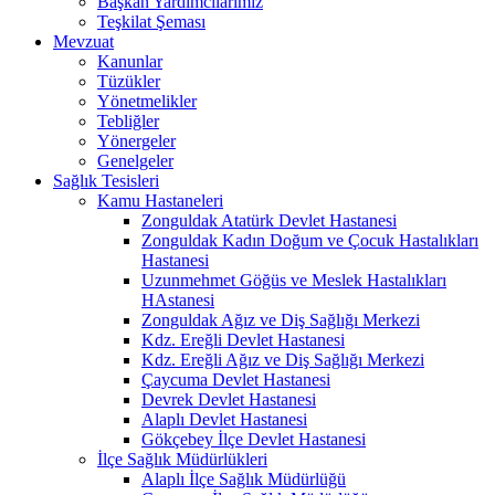
Başkan Yardımcılarımız
Teşkilat Şeması
Mevzuat
Kanunlar
Tüzükler
Yönetmelikler
Tebliğler
Yönergeler
Genelgeler
Sağlık Tesisleri
Kamu Hastaneleri
Zonguldak Atatürk Devlet Hastanesi
Zonguldak Kadın Doğum ve Çocuk Hastalıkları
Hastanesi
Uzunmehmet Göğüs ve Meslek Hastalıkları
HAstanesi
Zonguldak Ağız ve Diş Sağlığı Merkezi
Kdz. Ereğli Devlet Hastanesi
Kdz. Ereğli Ağız ve Diş Sağlığı Merkezi
Çaycuma Devlet Hastanesi
Devrek Devlet Hastanesi
Alaplı Devlet Hastanesi
Gökçebey İlçe Devlet Hastanesi
İlçe Sağlık Müdürlükleri
Alaplı İlçe Sağlık Müdürlüğü