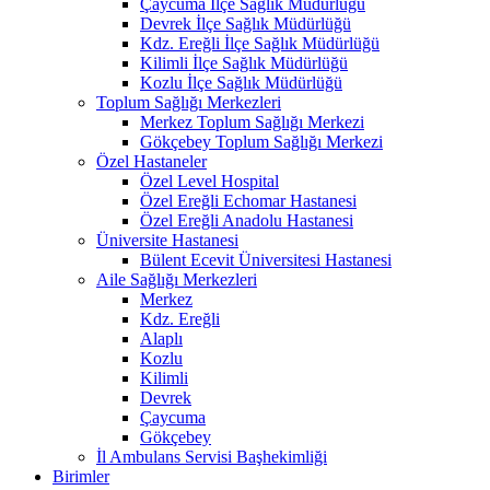
Çaycuma İlçe Sağlık Müdürlüğü
Devrek İlçe Sağlık Müdürlüğü
Kdz. Ereğli İlçe Sağlık Müdürlüğü
Kilimli İlçe Sağlık Müdürlüğü
Kozlu İlçe Sağlık Müdürlüğü
Toplum Sağlığı Merkezleri
Merkez Toplum Sağlığı Merkezi
Gökçebey Toplum Sağlığı Merkezi
Özel Hastaneler
Özel Level Hospital
Özel Ereğli Echomar Hastanesi
Özel Ereğli Anadolu Hastanesi
Üniversite Hastanesi
Bülent Ecevit Üniversitesi Hastanesi
Aile Sağlığı Merkezleri
Merkez
Kdz. Ereğli
Alaplı
Kozlu
Kilimli
Devrek
Çaycuma
Gökçebey
İl Ambulans Servisi Başhekimliği
Birimler