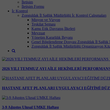
İletişim
İletişim Formu
İç Kontrol
Zonguldak İl Sağlık Müdürlüğü İç Kontrol Çalışmaları
Misyon ve Vizyon
Teşkilat Şeması
Kamu Etik Davranış İlkeleri
Mevzuat
Yönetim Kararlılık Beyanı
Genel Bilgilendirme Dosyası Zonguldak İl Sağlık
Zonguldak İl Sağlık Müdürlüğü Organizasyon Kit
2026 YILI TEMMUZ AYI AİLE HEKİMLERİ PERFORMA
HASTANE AFET PLANLARI UYGULAYACI EĞİTİMİ DÜ
3-9 Ağustos Ulusal UMKE Haftası