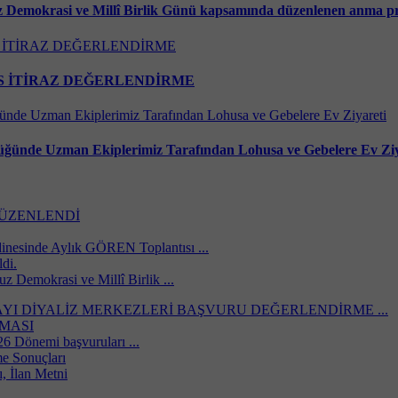
Demokrasi ve Millî Birlik Günü kapsamında düzenlenen anma pr
NS İTİRAZ DEĞERLENDİRME
üğünde Uzman Ekiplerimiz Tarafından Lohusa ve Gebelere Ev Ziya
DÜZENLENDİ
inesinde Aylık GÖREN Toplantısı ...
ldi.
Demokrasi ve Millî Birlik ...
I DİYALİZ MERKEZLERİ BAŞVURU DEĞERLENDİRME ...
NMASI
26 Dönemi başvuruları ...
me Sonuçları
, İlan Metni