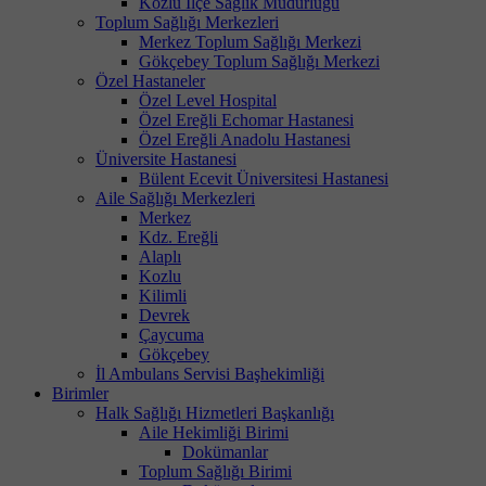
Kozlu İlçe Sağlık Müdürlüğü
Toplum Sağlığı Merkezleri
Merkez Toplum Sağlığı Merkezi
Gökçebey Toplum Sağlığı Merkezi
Özel Hastaneler
Özel Level Hospital
Özel Ereğli Echomar Hastanesi
Özel Ereğli Anadolu Hastanesi
Üniversite Hastanesi
Bülent Ecevit Üniversitesi Hastanesi
Aile Sağlığı Merkezleri
Merkez
Kdz. Ereğli
Alaplı
Kozlu
Kilimli
Devrek
Çaycuma
Gökçebey
İl Ambulans Servisi Başhekimliği
Birimler
Halk Sağlığı Hizmetleri Başkanlığı
Aile Hekimliği Birimi
Dokümanlar
Toplum Sağlığı Birimi