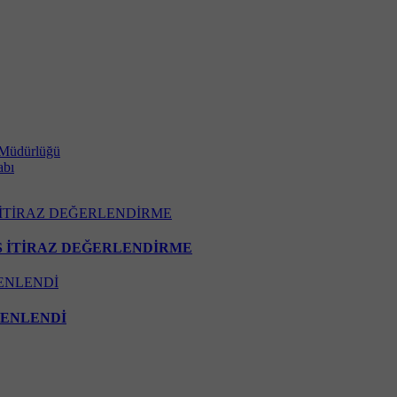
 Müdürlüğü
abı
NS İTİRAZ DEĞERLENDİRME
ZENLENDİ