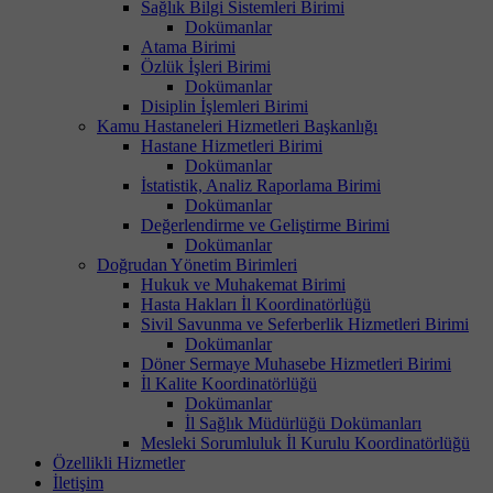
Sağlık Bilgi Sistemleri Birimi
Dokümanlar
Atama Birimi
Özlük İşleri Birimi
Dokümanlar
Disiplin İşlemleri Birimi
Kamu Hastaneleri Hizmetleri Başkanlığı
Hastane Hizmetleri Birimi
Dokümanlar
İstatistik, Analiz Raporlama Birimi
Dokümanlar
Değerlendirme ve Geliştirme Birimi
Dokümanlar
Doğrudan Yönetim Birimleri
Hukuk ve Muhakemat Birimi
Hasta Hakları İl Koordinatörlüğü
Sivil Savunma ve Seferberlik Hizmetleri Birimi
Dokümanlar
Döner Sermaye Muhasebe Hizmetleri Birimi
İl Kalite Koordinatörlüğü
Dokümanlar
İl Sağlık Müdürlüğü Dokümanları
Mesleki Sorumluluk İl Kurulu Koordinatörlüğü
Özellikli Hizmetler
İletişim