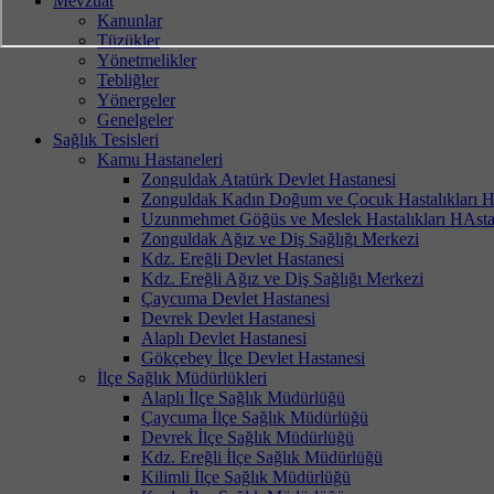
Mevzuat
Kanunlar
Tüzükler
Yönetmelikler
Tebliğler
Yönergeler
Genelgeler
Sağlık Tesisleri
Kamu Hastaneleri
Zonguldak Atatürk Devlet Hastanesi
Zonguldak Kadın Doğum ve Çocuk Hastalıkları H
Uzunmehmet Göğüs ve Meslek Hastalıkları HAsta
Zonguldak Ağız ve Diş Sağlığı Merkezi
Kdz. Ereğli Devlet Hastanesi
Kdz. Ereğli Ağız ve Diş Sağlığı Merkezi
Çaycuma Devlet Hastanesi
Devrek Devlet Hastanesi
Alaplı Devlet Hastanesi
Gökçebey İlçe Devlet Hastanesi
İlçe Sağlık Müdürlükleri
Alaplı İlçe Sağlık Müdürlüğü
Çaycuma İlçe Sağlık Müdürlüğü
Devrek İlçe Sağlık Müdürlüğü
Kdz. Ereğli İlçe Sağlık Müdürlüğü
Kilimli İlçe Sağlık Müdürlüğü