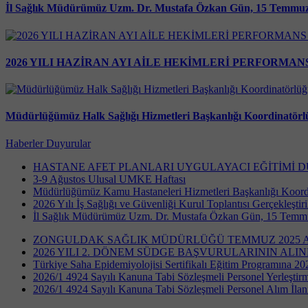
İl Sağlık Müdürümüz Uzm. Dr. Mustafa Özkan Gün, 15 Temmuz 
2026 YILI HAZİRAN AYI AİLE HEKİMLERİ PERFORMA
Müdürlüğümüz Halk Sağlığı Hizmetleri Başkanlığı Koordinatörl
Haberler
Duyurular
HASTANE AFET PLANLARI UYGULAYACI EĞİTİMİ 
3-9 Ağustos Ulusal UMKE Haftası
Müdürlüğümüz Kamu Hastaneleri Hizmetleri Başkanlığı Koord
2026 Yılı İş Sağlığı ve Güvenliği Kurul Toplantısı Gerçekleştiri
İl Sağlık Müdürümüz Uzm. Dr. Mustafa Özkan Gün, 15 Temmuz 
ZONGULDAK SAĞLIK MÜDÜRLÜĞÜ TEMMUZ 2025 AY
2026 YILI 2. DÖNEM SÜDGE BAŞVURULARININ ALI
Türkiye Saha Epidemiyolojisi Sertifikalı Eğitim Programına 20
2026/1 4924 Sayılı Kanuna Tabi Sözleşmeli Personel Yerleştir
2026/1 4924 Sayılı Kanuna Tabi Sözleşmeli Personel Alım İlanı